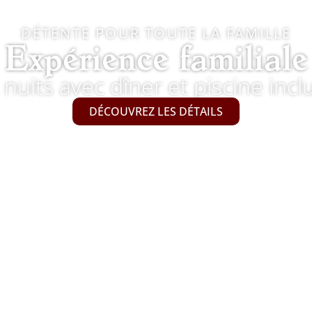
DÉTENTE POUR TOUTE LA FAMILLE
Expérience familiale
 nuits avec dîner et piscine incl
DÉCOUVREZ LES DÉTAILS